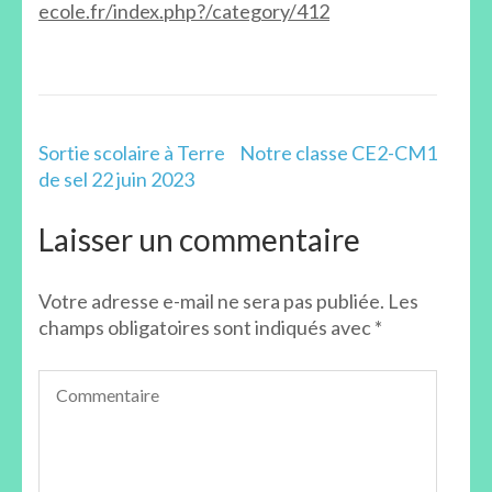
ecole.fr/index.php?/category/412
Navigation
Sortie scolaire à Terre
Notre classe CE2-CM1
de
de sel 22 juin 2023
l’article
Laisser un commentaire
Votre adresse e-mail ne sera pas publiée.
Les
champs obligatoires sont indiqués avec
*