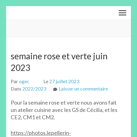
Aller
au
contenu
(Pressez
Entrée)
semaine rose et verte juin
2023
Par
ogec
Le
27 juillet 2023
sur
Dans
2022/2023
Laisser un commentaire
semaine
Pour la semaine rose et verte nous avons fait
rose
un atelier cuisine avec les GS de Cécilia, et les
et
CE2, CM1 et CM2.
verte
juin
https://photos.lepellerin-
2023