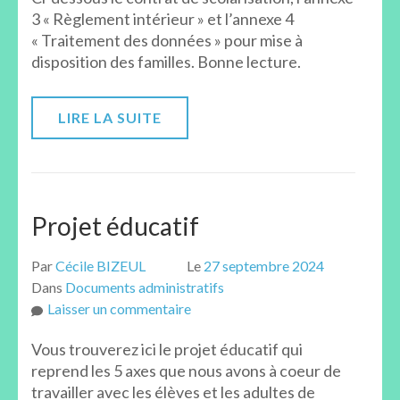
3 « Règlement intérieur » et l’annexe 4
2026-
« Traitement des données » pour mise à
2027
disposition des familles. Bonne lecture.
LIRE LA SUITE
Projet éducatif
Par
Cécile BIZEUL
Le
27 septembre 2024
Dans
Documents administratifs
sur
Laisser un commentaire
Projet
Vous trouverez ici le projet éducatif qui
éducatif
reprend les 5 axes que nous avons à coeur de
travailler avec les élèves et les adultes de