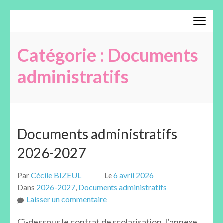
Aller
au
contenu
Catégorie :
Documents
(Pressez
Entrée)
administratifs
Documents administratifs
2026-2027
Par
Cécile BIZEUL
Le
6 avril 2026
Dans
2026-2027
,
Documents administratifs
sur
Laisser un commentaire
Documents
Ci-dessous le contrat de scolarisation, l’annexe
administratifs