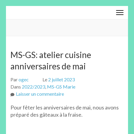
Aller
au
contenu
(Pressez
Entrée)
MS-GS: atelier cuisine
anniversaires de mai
Par
ogec
Le
2 juillet 2023
Dans
2022/2023
,
MS-GS Marie
sur
Laisser un commentaire
MS-
Pour fêter les anniversaires de mai, nous avons
GS:
préparé des gâteaux à la fraise.
atelier
cuisine
anniversaires