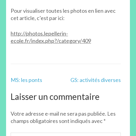
Pour visualiser toutes les photos en lien avec
cet article, c’est par ici:
http://photos.lepellerin-
ecole.fr/index.php?/category/409
Navigation
MS: les ponts
GS: activités diverses
de
l’article
Laisser un commentaire
Votre adresse e-mail ne sera pas publiée.
Les
champs obligatoires sont indiqués avec
*