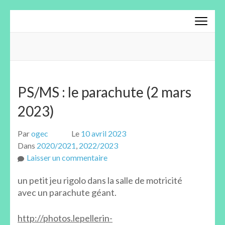
Aller
au
contenu
(Pressez
Entrée)
PS/MS : le parachute (2 mars
2023)
Par
ogec
Le
10 avril 2023
Dans
2020/2021
,
2022/2023
sur
Laisser un commentaire
PS/MS
un petit jeu rigolo dans la salle de motricité
:
avec un parachute géant.
le
parachute
http://photos.lepellerin-
(2