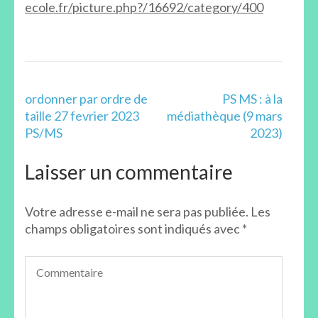
ecole.fr/picture.php?/16692/category/400
mars
2023)
Navigation
ordonner par ordre de
PS MS : à la
de
taille 27 fevrier 2023
médiathèque (9 mars
l’article
PS/MS
2023)
Laisser un commentaire
Votre adresse e-mail ne sera pas publiée.
Les
champs obligatoires sont indiqués avec
*